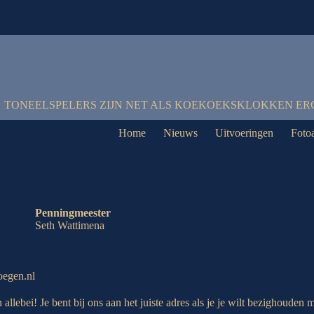
TONEELSPELERS ZIJN NET ALS KOEKOEKSKLOKKEN ER
Home
Nieuws
Uitvoeringen
Foto
Penningmeester
Seth Wattimena
oegen.nl
llebei! Je bent bij ons aan het juiste adres als je je wilt bezighouden