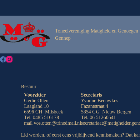
Toneelvereniging Matigheid en Genoegen
Gennep
Bestuur
Voorzitter
Secretaris
Gertie Otten
Yvonne Beeuwkes
Laagland 10
Fazantstraat 4
6596 CH Milsbeek
5854 GG Nieuw Bergen
Tel. 0485 516178
Tel. 06 51260541
mail vos.otten@trinedmail.nl
secretariaat@matigheidengen
Lid worden, of eerst eens vrijblijvend kennismaken? Dat kan a